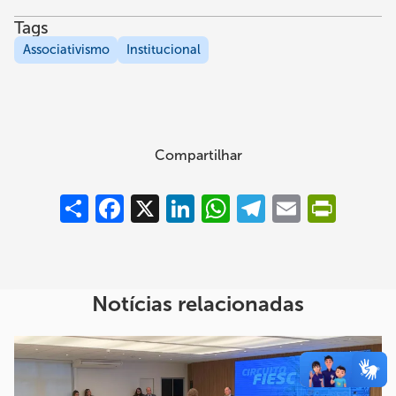
Tags
Associativismo
Institucional
Compartilhar
Compartilhar
Facebook
X
LinkedIn
WhatsApp
Telegram
Email
PrintFrie
Notícias relacionadas