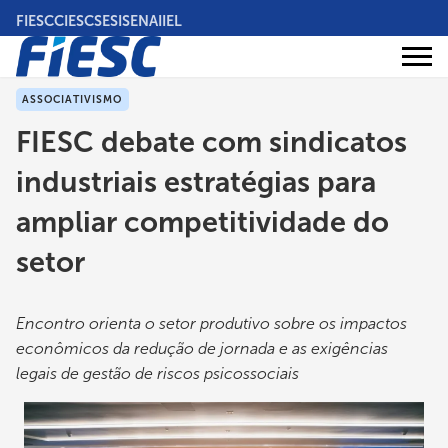
Pular
FIESC
CIESC
SESI
SENAI
IEL
para
o
Áreas
conteúdo
Institucional
de
atuação
principal
ASSOCIATIVISMO
FIESC debate com sindicatos
industriais estratégias para
ampliar competitividade do
setor
Encontro orienta o setor produtivo sobre os impactos
econômicos da redução de jornada e as exigências
legais de gestão de riscos psicossociais