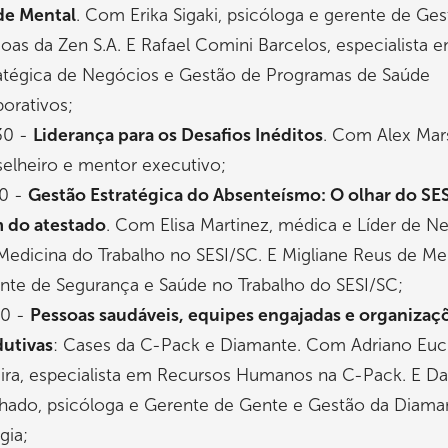
de Mental
. Com Erika Sigaki, psicóloga e gerente de Ge
oas da Zen S.A. E Rafael Comini Barcelos, especialista 
atégica de Negócios e Gestão de Programas de Saúde
orativos;
30 -
Liderança para os Desafios Inéditos
. Com Alex Mar
elheiro e mentor executivo;
10 -
Gestão Estratégica do Absenteísmo: O olhar do SE
 do atestado
. Com Elisa Martinez, médica e Líder de N
edicina do Trabalho no SESI/SC. E Migliane Reus de Mel
nte de Segurança e Saúde no Trabalho do SESI/SC;
50 -
Pessoas saudáveis, equipes engajadas e organizaç
utivas
: Cases da C-Pack e Diamante. Com Adriano Euc
ira, especialista em Recursos Humanos na C-Pack. E Da
ado, psicóloga e Gerente de Gente e Gestão da Diama
gia;