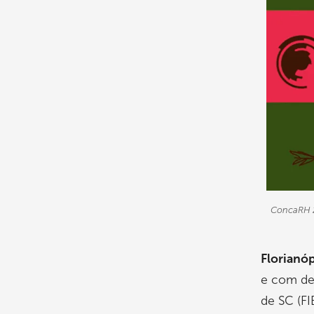
ConcaRH 
Florianó
e com des
de SC (FI