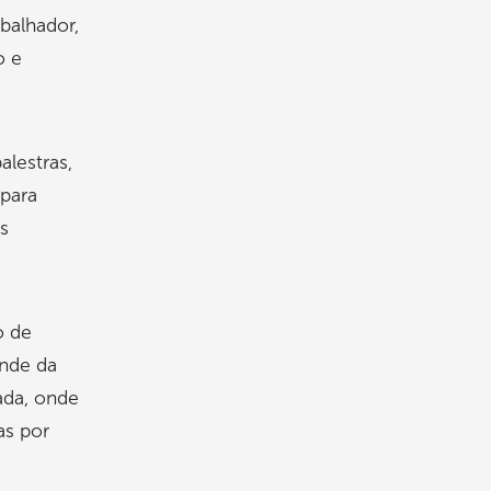
balhador,
o e
alestras,
 para
s
o de
ande da
ada, onde
as por