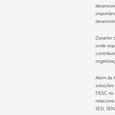
desenvolv
importânc
desenvolv
Durante o
onde espe
contribui
organiza
Além da A
soluções 
FIESC no
relaciona
SESI, SEN