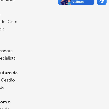
e
aúde. Com
ia,
enadora
cialista
futuro da
e Gestão
 de
 com o