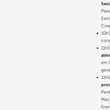
Saú
Pess
Estr
Corp
10h
cons
11h
além
em M
gere
11h
prod
Pere
Mach
Ener