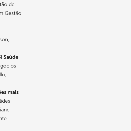
stão de
em Gestão
son,
SI Saúde
egócios
lo,
ões mais
lides
iane
nte