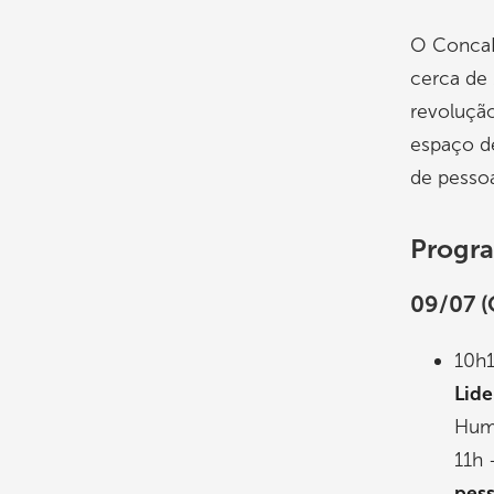
O ConcaRH
cerca de 
revoluçã
espaço de
de pesso
Progra
09/07 (
10h
Lide
Hum
11h 
pess