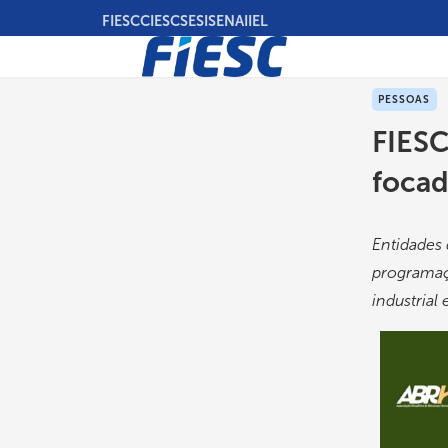
Pular
FIESC
CIESC
SESI
SENAI
IEL
para
o
conteúdo
principal
PESSOAS
FIESC
focad
Entidades
programaç
industrial