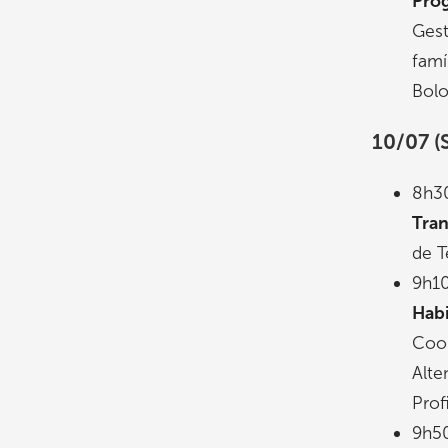
Pro
Gest
famí
Bolon
10/07 (
8h3
Tra
de T
9h1
Habi
Coo
Alte
Prof
9h5