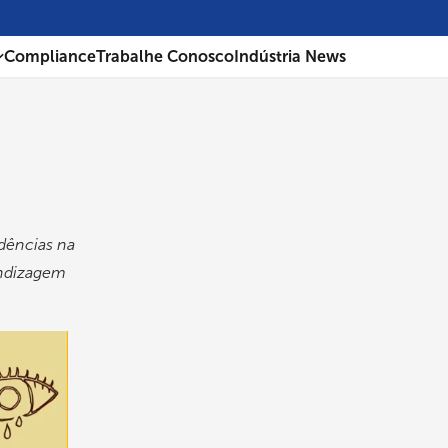
Compliance
Trabalhe Conosco
Indústria News
dências na
endizagem