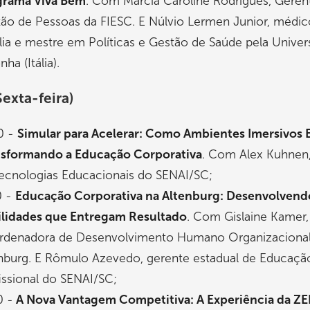
grama Viva Bem
. Com Márcia Caroline Rodrigues, Geren
ão de Pessoas da FIESC. E Núlvio Lermen Junior, médic
lia e mestre em Políticas e Gestão de Saúde pela Univer
ha (Itália).
Sexta-feira)
0 -
Simular para Acelerar: Como Ambientes Imersivos 
nsformando a Educação Corporativa
. Com Alex Kuhnen
ecnologias Educacionais do SENAI/SC;
0 -
Educação Corporativa na Altenburg: Desenvolvend
lidades que Entregam Resultado
. Com Gislaine Kamer,
rdenadora de Desenvolvimento Humano Organizacional
nburg. E Rômulo Azevedo, gerente estadual de Educaçã
issional do SENAI/SC;
0 -
A Nova Vantagem Competitiva: A Experiência da ZE