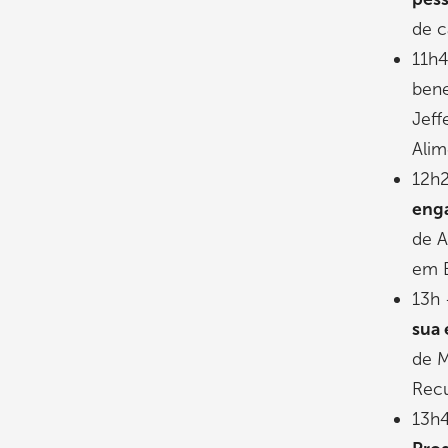
de c
11h
bene
Jeff
Alim
12h
eng
de A
em E
13h
sua 
de M
Rec
13h