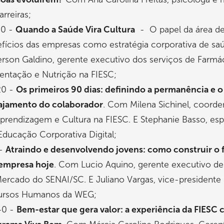
arreiras;
40 -
Quando a Saúde Vira Cultura
- O papel da área d
fícios das empresas como estratégia corporativa de s
erson Galdino, gerente executivo dos serviços de Farmác
entação e Nutrição na FIESC;
20 -
Os primeiros 90 dias: definindo a permanência e o
ajamento do colaborador
. Com Milena Sichinel, coord
prendizagem e Cultura na FIESC. E Stephanie Basso, espe
ducação Corporativa Digital;
 -
Atraindo e desenvolvendo jovens: como construir o 
empresa hoje
. Com Lucio Aquino, gerente executivo d
ercado do SENAI/SC. E Juliano Vargas, vice-presidente
ursos Humanos da WEG;
40 -
Bem-estar que gera valor: a experiência da FIESC