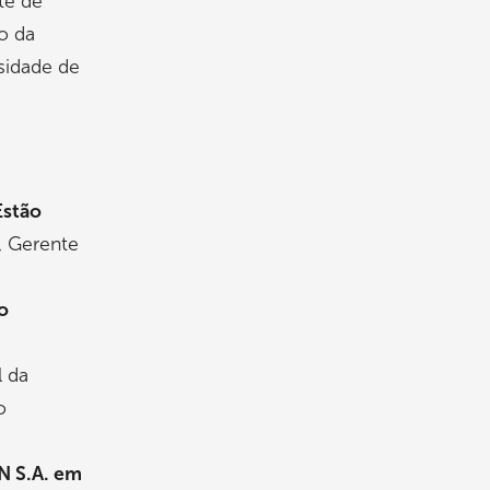
te de
o da
sidade de
Estão
, Gerente
o
 da
o
N S.A. em