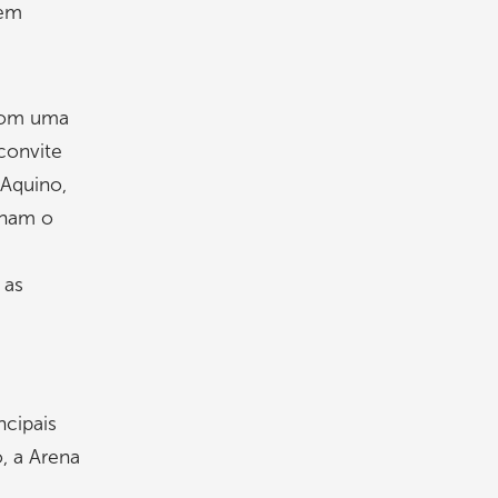
 em
 com uma
convite
 Aquino,
lham o
 as
ncipais
, a Arena