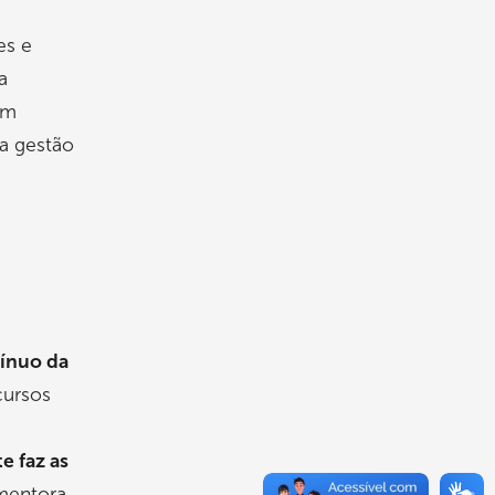
es e
a
um
a gestão
tínuo da
cursos
e faz as
 mentora