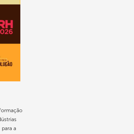
sformação
ústrias
 para a