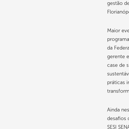
gestão de
Florianópo
Maior ev
programa
da Federa
gerente 
case de 
sustentáv
práticas 
transfor
Ainda nes
desafios
SESI SEN