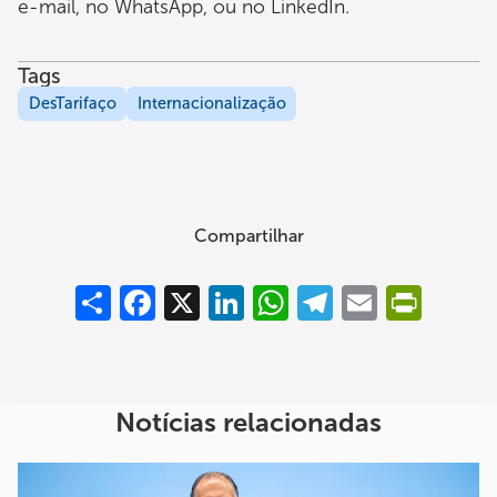
e-mail, no WhatsApp, ou no LinkedIn.
Tags
DesTarifaço
Internacionalização
Compartilhar
Compartilhar
Facebook
X
LinkedIn
WhatsApp
Telegram
Email
PrintFrie
Notícias relacionadas