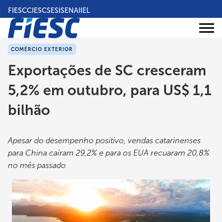
Pular
FIESC
CIESC
SESI
SENAI
IEL
para
o
Áreas
conteúdo
Institucional
de
atuação
principal
COMÉRCIO EXTERIOR
Exportações de SC cresceram
5,2% em outubro, para US$ 1,1
bilhão
Apesar do desempenho positivo, vendas catarinenses
para China caíram 29,2% e para os EUA recuaram 20,8%
no mês passado