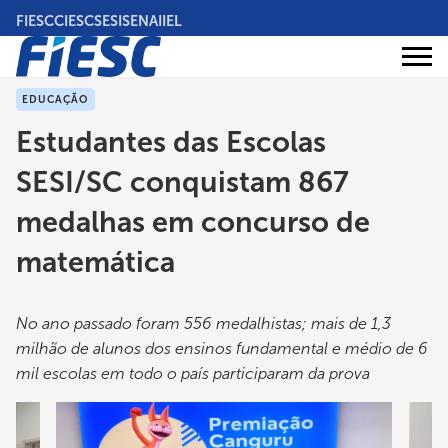
Pular
FIESC
CIESC
SESI
SENAI
IEL
para
o
Áreas
conteúdo
Institucional
de
atuação
principal
EDUCAÇÃO
Estudantes das Escolas
SESI/SC conquistam 867
medalhas em concurso de
matemática
No ano passado foram 556 medalhistas; mais de 1,3
milhão de alunos dos ensinos fundamental e médio de 6
mil escolas em todo o país participaram da prova