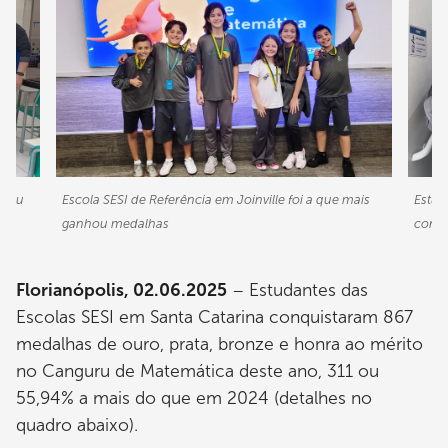
guru
Escola SESI de Referência em Joinville foi a que mais
Estud
ganhou medalhas
concu
Florianópolis, 02.06.2025
– Estudantes das
Escolas SESI em Santa Catarina conquistaram 867
medalhas de ouro, prata, bronze e honra ao mérito
no Canguru de Matemática deste ano, 311 ou
55,94% a mais do que em 2024 (detalhes no
quadro abaixo).