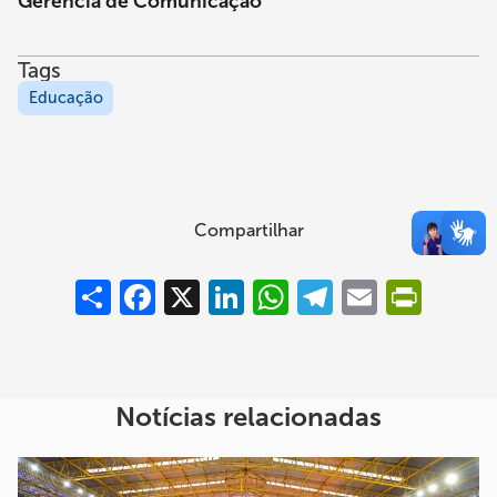
Gerência de Comunicação
Tags
Educação
Compartilhar
Compartilhar
Facebook
X
LinkedIn
WhatsApp
Telegram
Email
PrintFrie
Notícias relacionadas