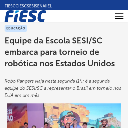
Pular
FIESC
CIESC
SESI
SENAI
IEL
para
o
Áreas
conteúdo
Institucional
de
atuação
principal
EDUCAÇÃO
Equipe da Escola SESI/SC
embarca para torneio de
robótica nos Estados Unidos
Robo Rangers viaja nesta segunda (1°); é a segunda
equipe do SESI/SC a representar o Brasil em torneio nos
EUA em um mês