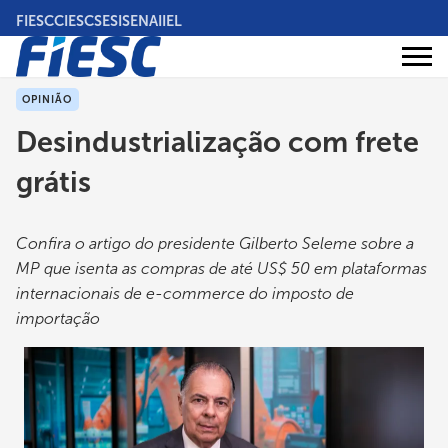
Pular
FIESC
CIESC
SESI
SENAI
IEL
para
o
Áreas
conteúdo
Institucional
de
atuação
principal
OPINIÃO
Desindustrialização com frete
grátis
Confira o artigo do presidente Gilberto Seleme sobre a
MP que isenta as compras de até US$ 50 em plataformas
internacionais de e-commerce do imposto de
importação