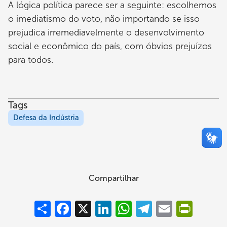
A lógica política parece ser a seguinte: escolhemos
o imediatismo do voto, não importando se isso
prejudica irremediavelmente o desenvolvimento
social e econômico do país, com óbvios prejuízos
para todos.
Tags
Defesa da Indústria
Compartilhar
Compartilhar
Facebook
X
LinkedIn
WhatsApp
Telegram
Email
PrintFrie