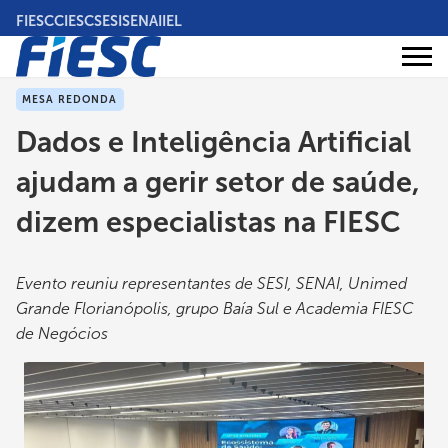
Pular
FIESC
CIESC
SESI
SENAI
IEL
para
o
Áreas
conteúdo
Institucional
de
atuação
principal
MESA REDONDA
Dados e Inteligência Artificial
ajudam a gerir setor de saúde,
dizem especialistas na FIESC
Evento reuniu representantes de SESI, SENAI, Unimed
Grande Florianópolis, grupo Baía Sul e Academia FIESC
de Negócios