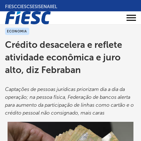
Pular
FIESC
CIESC
SESI
SENAI
IEL
para
o
Áreas
conteúdo
Institucional
de
atuação
principal
ECONOMIA
Crédito desacelera e reflete
atividade econômica e juro
alto, diz Febraban
Captações de pessoas jurídicas priorizam dia a dia da
operação; na pessoa física, Federação de bancos alerta
para aumento da participação de linhas como cartão e o
crédito pessoal não consignado, mais caras