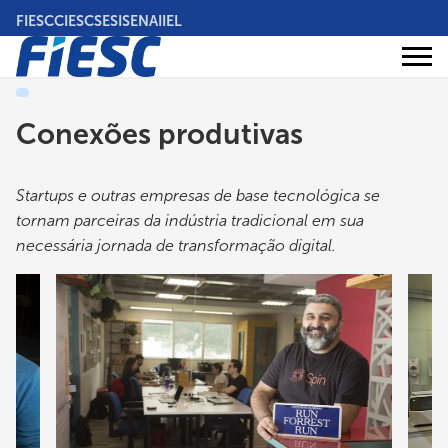
Pular
FIESC
CIESC
SESI
SENAI
IEL
para
o
Áreas
conteúdo
Institucional
de
atuação
principal
Conexões produtivas
Startups e outras empresas de base tecnológica se
tornam parceiras da indústria tradicional em sua
necessária jornada de transformação digital.