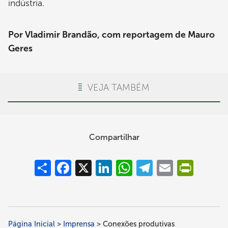
indústria.
Por Vladimir Brandão, com reportagem de Mauro
Geres
VEJA TAMBÉM
Compartilhar
Compartilhar
Facebook
X
LinkedIn
WhatsApp
Telegram
Email
PrintFrie
Página Inicial
Imprensa
Conexões produtivas