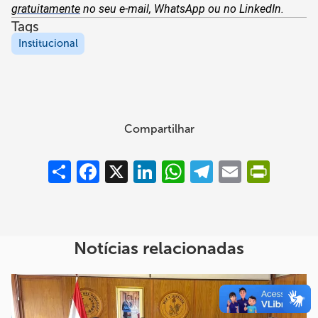
gratuitamente
 no seu e-mail, WhatsApp ou no LinkedIn. 
Tags
Institucional
Compartilhar
Compartilhar
Facebook
X
LinkedIn
WhatsApp
Telegram
Email
PrintFrie
Notícias relacionadas