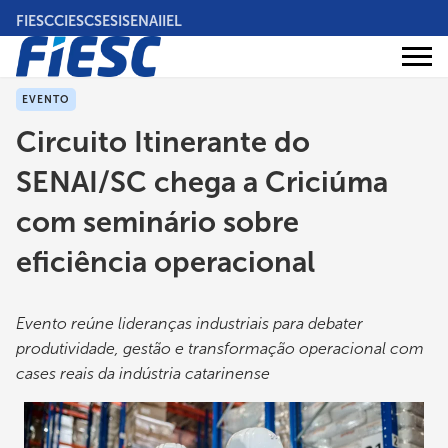
Pular
FIESC
CIESC
SESI
SENAI
IEL
para
o
Áreas
conteúdo
Institucional
de
atuação
principal
EVENTO
Circuito Itinerante do
SENAI/SC chega a Criciúma
com seminário sobre
eficiência operacional
Evento reúne lideranças industriais para debater
produtividade, gestão e transformação operacional com
cases reais da indústria catarinense