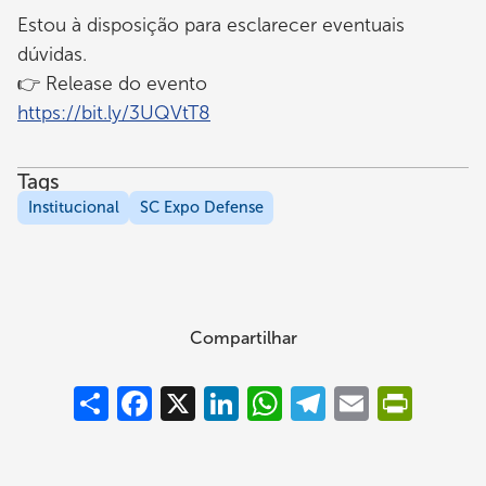
Estou à disposição para esclarecer eventuais
dúvidas.
👉 Release do evento
https://bit.ly/3UQVtT8
Tags
Institucional
SC Expo Defense
Compartilhar
Compartilhar
Facebook
X
LinkedIn
WhatsApp
Telegram
Email
PrintFrie