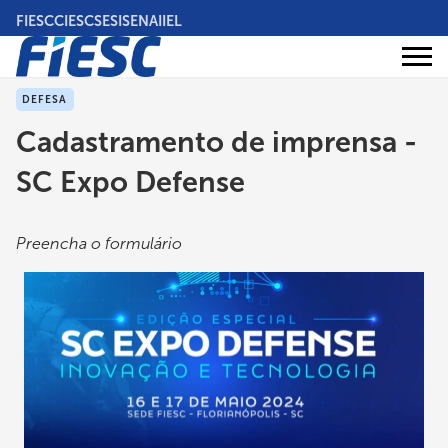
Pular
FIESC
CIESC
SESI
SENAI
IEL
para
o
Áreas
conteúdo
Institucional
de
atuação
principal
DEFESA
Cadastramento de imprensa -
SC Expo Defense
Preencha o formulário