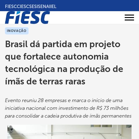
Pular
FIESC
CIESC
SESI
SENAI
IEL
para
o
Áreas
conteúdo
Institucional
de
atuação
principal
INOVAÇÃO
Brasil dá partida em projeto
que fortalece autonomia
tecnológica na produção de
ímãs de terras raras
Evento reuniu 28 empresas e marca o início de uma
iniciativa nacional com investimento de R$ 73 milhões
para consolidar a cadeia produtiva de ímãs permanentes