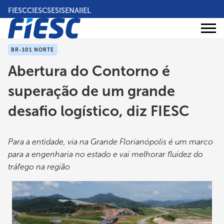
Pular
FIESC
CIESC
SESI
SENAI
IEL
para
o
Áreas
conteúdo
Institucional
de
atuação
principal
BR-101 NORTE
Abertura do Contorno é
superação de um grande
desafio logístico, diz FIESC
Para a entidade, via na Grande Florianópolis é um marco
para a engenharia no estado e vai melhorar fluidez do
tráfego na região