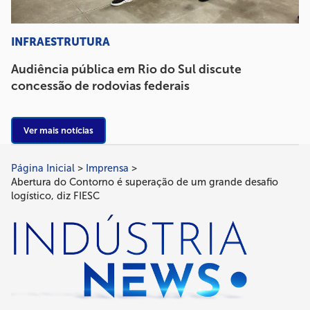
INFRAESTRUTURA
Audiência pública em Rio do Sul discute
concessão de rodovias federais
Ver mais notícias
Página Inicial
Imprensa
Trilha
Abertura do Contorno é superação de um grande desafio
de
logístico, diz FIESC
navegação