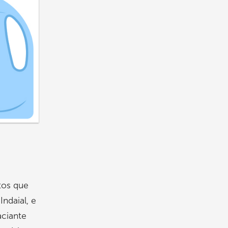
tos que
ndaial, e
aciante