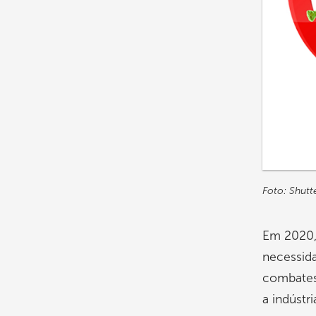
Foto: Shutt
Em 2020, 
necessid
combates
a indústr