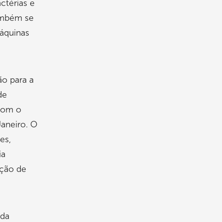
ctérias e
também se
áquinas
ão para a
de
 com o
Janeiro. O
es,
ia
cção de
 da