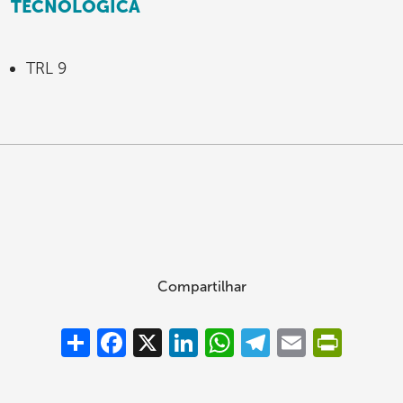
TECNOLÓGICA
TRL 9
Compartilhar
Compartilhar
Facebook
X
LinkedIn
WhatsApp
Telegram
Email
PrintFrie