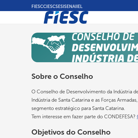
Pular
FIESC
CIESC
SESI
SENAI
IEL
para
o
conteúdo
principal
Sobre o Conselho
O Conselho de Desenvolvimento da Indústria de
Indústria de Santa Catarina e as Forças Armad
segmento estratégico para Santa Catarina.
Tem interesse em fazer parte do CONDEFESA?
Objetivos do Conselho