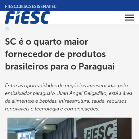
Pular
FIESC
CIESC
SESI
SENAI
IEL
para
o
Áreas
conteúdo
Institucional
de
atuação
principal
SC é o quarto maior
fornecedor de produtos
brasileiros para o Paraguai
Entre as oportunidades de negócios apresentadas pelo
embaixador paraguaio, Juan Angel Delgadillo, está a área
de alimentos e bebidas, infraestrutura, saúde, recursos
renováveis e tecnologia e comunicações.