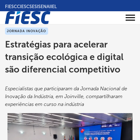
Pular
FIESC
CIESC
SESI
SENAI
IEL
para
o
Áreas
conteúdo
Institucional
de
atuação
principal
JORNADA INOVAÇÃO
Estratégias para acelerar
transição ecológica e digital
são diferencial competitivo
Especialistas que participaram da Jornada Nacional de
Inovação da Indústria, em Joinville, compartilharam
experiências em curso na indústria