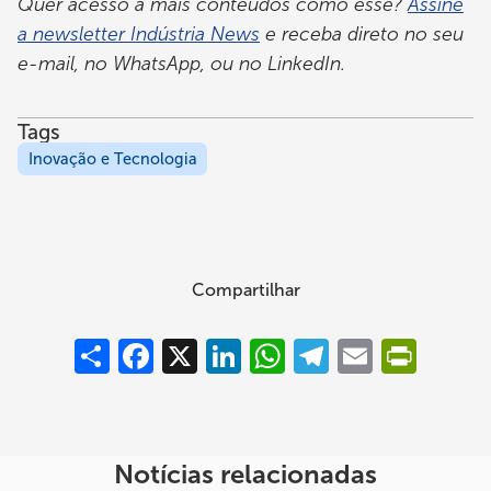
Quer acesso a mais conteúdos como esse?
Assine
a newsletter Indústria News
e receba direto no seu
e-mail, no WhatsApp, ou no LinkedIn.
Tags
Inovação e Tecnologia
Compartilhar
Compartilhar
Facebook
X
LinkedIn
WhatsApp
Telegram
Email
PrintFrie
Notícias relacionadas