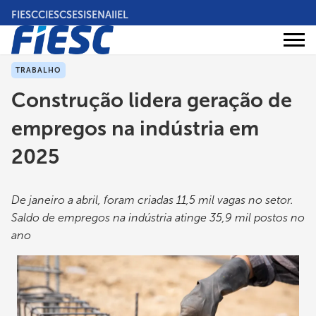
Pular
FIESC
CIESC
SESI
SENAI
IEL
para
o
Áreas
conteúdo
Institucional
de
atuação
principal
TRABALHO
Construção lidera geração de
empregos na indústria em
2025
De janeiro a abril, foram criadas 11,5 mil vagas no setor.
Saldo de empregos na indústria atinge 35,9 mil postos no
ano